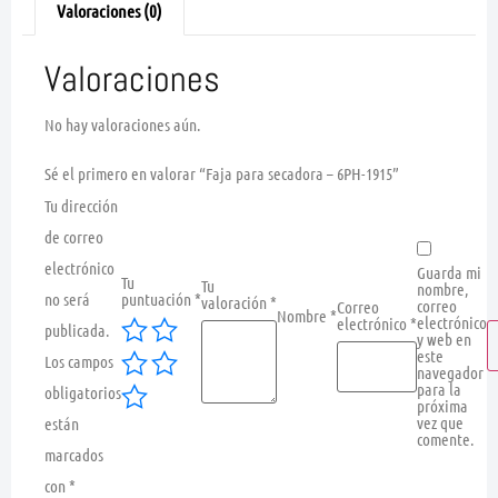
Valoraciones (0)
Valoraciones
No hay valoraciones aún.
Sé el primero en valorar “Faja para secadora – 6PH-1915”
Tu dirección
de correo
electrónico
Guarda mi
Tu
Tu
nombre,
no será
puntuación
*
valoración
*
correo
Correo
Nombre
*
electrónico
electrónico
*
publicada.
y web en
este
Los campos
navegador
para la
obligatorios
próxima
vez que
están
comente.
marcados
con
*