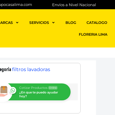
upocasalima.com
Envíos a Nivel Nacional
ARCAS
SERVICIOS
BLOG
CATALOGO
FLORERIA LIMA
egoría
filtros lavadoras
Cotizar Productos
Online
¿En que te puedo ayudar
hoy?