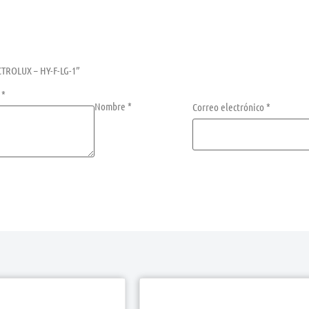
ECTROLUX – HY-F-LG-1”
n
*
Nombre
*
Correo electrónico
*