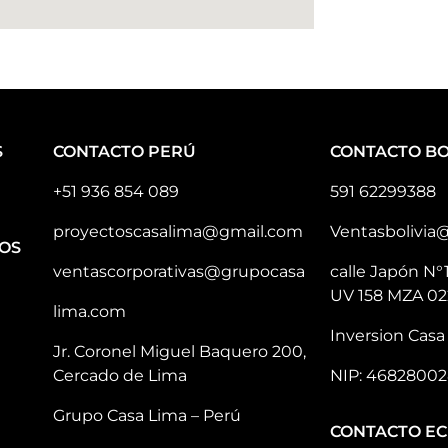
S
CONTACTO PERÚ
CONTACTO BO
+51 936 854 089
591 62299388
proyectoscasalima@gmail.com
Ventasbolivia
OS
ventascorporativas@grupocasa
calle Japón N°
UV 158 MZA 02
lima.com
Inversion Casa 
Jr. Coronel Miguel Baquero 200,
Cercado de Lima
NIP: 46828002
Grupo Casa Lima – Perú
CONTACTO E