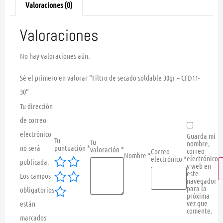
Valoraciones (0)
Valoraciones
No hay valoraciones aún.
Sé el primero en valorar “Filtro de secado soldable 30gr – CFD11-
30”
Tu dirección
de correo
electrónico
Guarda mi
Tu
Tu
nombre,
no será
puntuación
*
valoración
*
correo
Correo
Nombre
*
electrónico
electrónico
*
publicada.
y web en
este
Los campos
navegador
para la
obligatorios
próxima
vez que
están
comente.
marcados