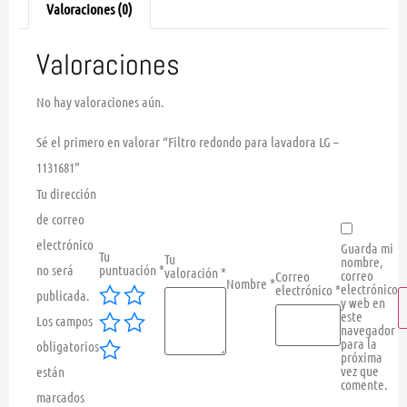
Valoraciones (0)
Valoraciones
No hay valoraciones aún.
Sé el primero en valorar “Filtro redondo para lavadora LG –
1131681”
Tu dirección
de correo
electrónico
Guarda mi
Tu
Tu
nombre,
no será
puntuación
*
valoración
*
correo
Correo
Nombre
*
electrónico
electrónico
*
publicada.
y web en
este
Los campos
navegador
para la
obligatorios
próxima
vez que
están
comente.
marcados