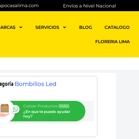
upocasalima.com
Envíos a Nivel Nacional
ARCAS
SERVICIOS
BLOG
CATALOGO
FLORERIA LIMA
egoría
Bombillos Led
Cotizar Productos
Online
¿En que te puedo ayudar
hoy?