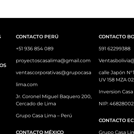
S
CONTACTO PERÚ
CONTACTO BO
+51 936 854 089
591 62299388
proyectoscasalima@gmail.com
Ventasbolivia
OS
ventascorporativas@grupocasa
calle Japón N°
UV 158 MZA 02
lima.com
Inversion Casa 
Jr. Coronel Miguel Baquero 200,
Cercado de Lima
NIP: 46828002
Grupo Casa Lima – Perú
CONTACTO E
CONTACTO MÉXICO
Grupo Casa Li