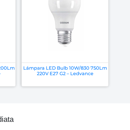
1200Lm
Lámpara LED Bulb 10W/830 750Lm
e
220V E27 G2 – Ledvance
iata