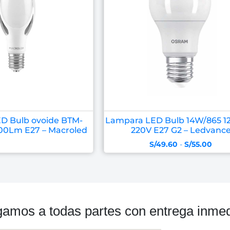
D Bulb ovoide BTM-
Lampara LED Bulb 14W/865 
0Lm E27 – Macroled
220V E27 G2 – Ledvanc
S/
49.60
-
S/
55.00
gamos a todas partes con entrega inmed