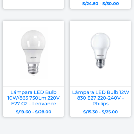
S/
24.50
-
S/
30.00
Lámpara LED Bulb
Lámpara LED Bulb 12W
10W/865 750Lm 220V
830 E27 220-240V –
E27 G2 – Ledvance
Philips
S/
19.60
-
S/
28.00
S/
15.30
-
S/
25.00