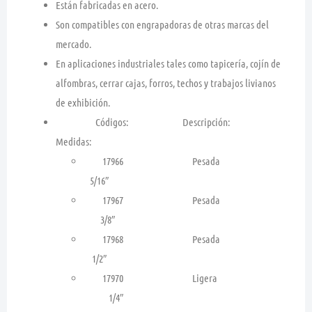
Están fabricadas en acero.
Son compatibles con engrapadoras de otras marcas del
mercado.
En aplicaciones industriales tales como tapicería, cojín de
alfombras, cerrar cajas, forros, techos y trabajos livianos
de exhibición.
Códigos: Descripción:
Medidas:
17966 Pesada
5/16″
17967 Pesada
3/8″
17968 Pesada
1/2″
17970 Ligera
1/4″