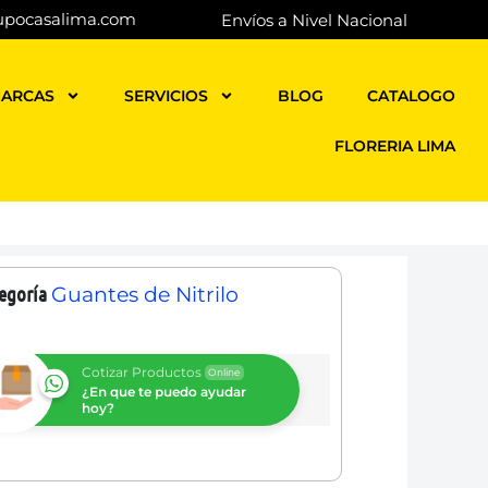
upocasalima.com
Envíos a Nivel Nacional
ARCAS
SERVICIOS
BLOG
CATALOGO
FLORERIA LIMA
egoría
Guantes de Nitrilo
Cotizar Productos
Online
¿En que te puedo ayudar
hoy?