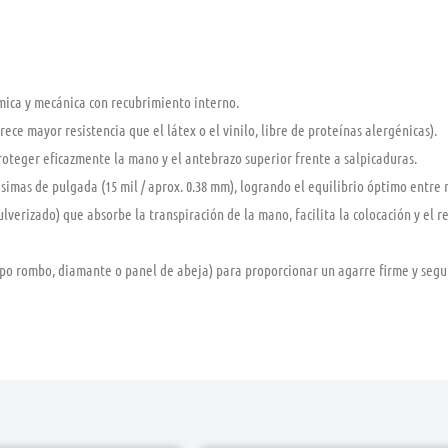
mica y mecánica con recubrimiento interno.
ece mayor resistencia que el látex o el vinilo, libre de proteínas alergénicas).
teger eficazmente la mano y el antebrazo superior frente a salpicaduras.
mas de pulgada (15 mil / aprox. 0.38 mm), logrando el equilibrio óptimo entre re
lverizado) que absorbe la transpiración de la mano, facilita la colocación y el
ipo rombo, diamante o panel de abeja) para proporcionar un agarre firme y seg