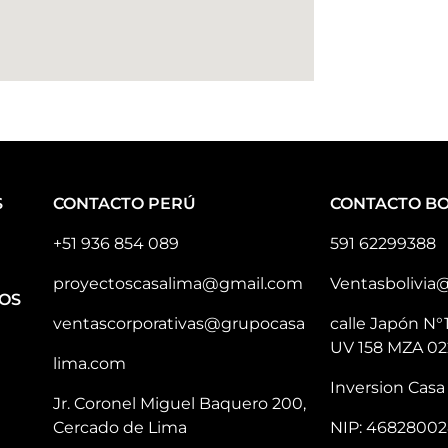
S
CONTACTO PERÚ
CONTACTO BO
+51 936 854 089
591 62299388
proyectoscasalima@gmail.com
Ventasbolivia
OS
ventascorporativas@grupocasa
calle Japón N°
UV 158 MZA 02
lima.com
Inversion Casa 
Jr. Coronel Miguel Baquero 200,
Cercado de Lima
NIP: 46828002