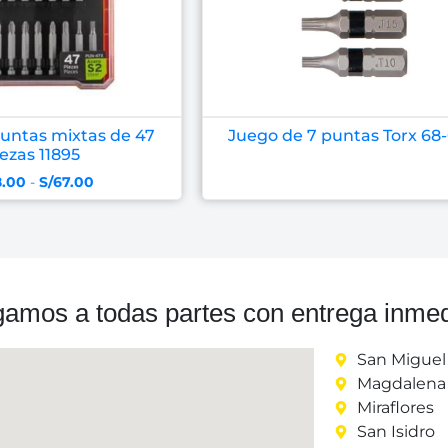
untas mixtas de 47
Juego de 7 puntas Torx 68
ezas 11895
8.00
-
S/
67.00
gamos a todas partes con entrega inmed
San Miguel
Magdalena 
Miraflores
San Isidro