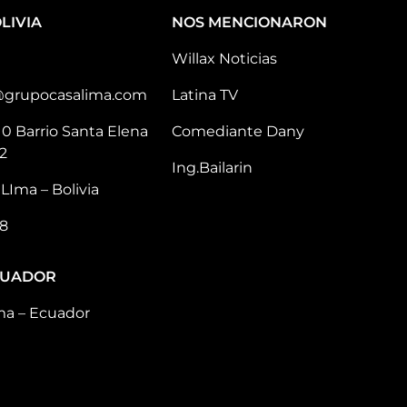
LIVIA
NOS MENCIONARON
Willax Noticias
@grupocasalima.com
Latina TV
10 Barrio Santa Elena
Comediante Dany
2
Ing.Bailarin
LIma – Bolivia
8
CUADOR
ma – Ecuador