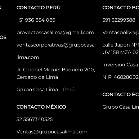
S
CONTACTO PERÚ
CONTACTO BO
+51 936 854 089
591 62299388
proyectoscasalima@gmail.com
Ventasbolivia
OS
ventascorporativas@grupocasa
calle Japón N°
UV 158 MZA 02
lima.com
Inversion Casa 
Jr. Coronel Miguel Baquero 200,
Cercado de Lima
NIP: 46828002
Grupo Casa Lima – Perú
CONTACTO E
CONTACTO MÉXICO
Grupo Casa Li
52 5567340525
Ventas@grupocasalima.com