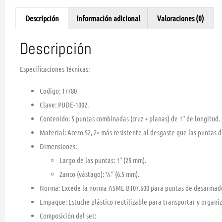
Descripción
Información adicional
Valoraciones (0)
Descripción
Especificaciones Técnicas:
Codigo:
17780
Clave
: PUDE-1002.
Contenido
: 5 puntas combinadas (cruz + planas) de 1″ de longitud.
Material
: Acero
S2
, 2× más resistente al desgaste que las puntas 
Dimensiones
:
Largo de las puntas: 1″ (25 mm).
Zanco (vástago): ¼″ (6.5 mm).
Norma
: Excede la norma
ASME B107.600
para puntas de desarmador
Empaque
: Estuche plástico reutilizable para transportar y organiz
Composición del set
: