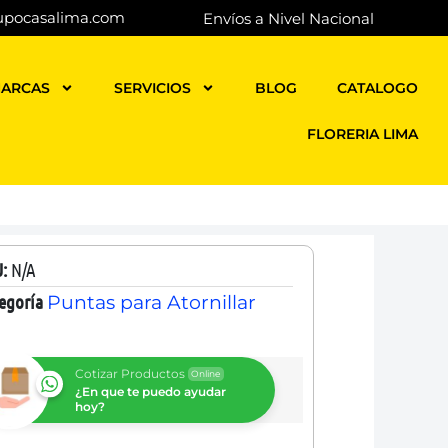
upocasalima.com
Envíos a Nivel Nacional
ARCAS
SERVICIOS
BLOG
CATALOGO
FLORERIA LIMA
U:
N/A
egoría
Puntas para Atornillar
Cotizar Productos
Online
¿En que te puedo ayudar
hoy?