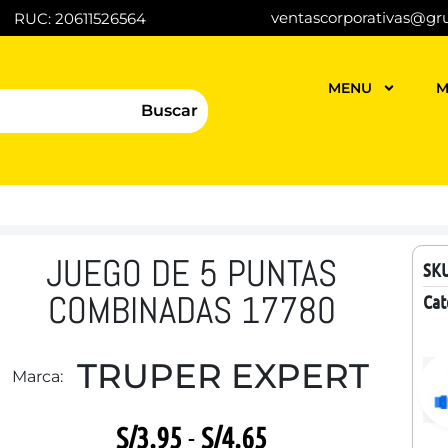
ventascorporativas@gr
RUC: 20611526564
MENU
M
Buscar
JUEGO DE 5 PUNTAS
SK
COMBINADAS 17780
Cat
TRUPER EXPERT
Marca:
S/
3.95
-
S/
4.65