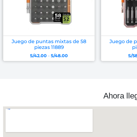
Juego de puntas mixtas de 58
Juego de p
piezas 11889
pi
S/
42.00
-
S/
48.00
S/
5
Ahora lle