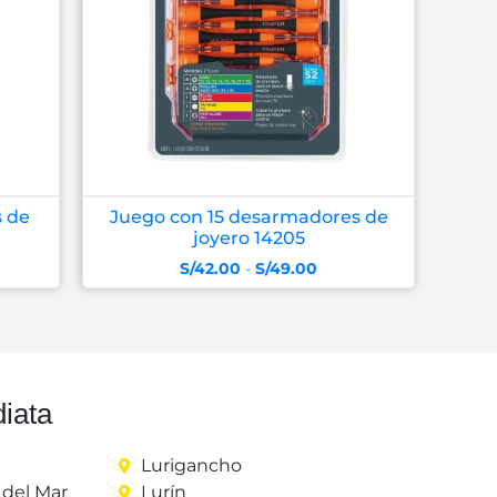
 de
Juego con 15 desarmadores de
joyero 14205
S/
42.00
-
S/
49.00
iata
Lurigancho
del Mar
Lurín