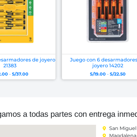
esarmadores de joyero
Juego con 6 desarmadores
21383
joyero 14202
2.00
-
S/
37.00
S/
19.00
-
S/
22.50
gamos a todas partes con entrega inmed
San Miguel
Magdalena 