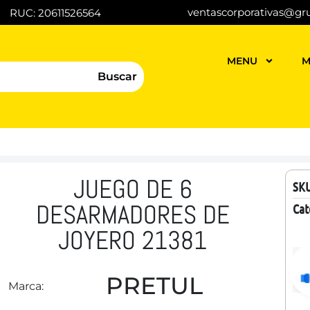
ventascorporativas@gr
RUC: 20611526564
MENU
M
Buscar
JUEGO DE 6
SK
DESARMADORES DE
Cat
JOYERO 21381
PRETUL
Marca: