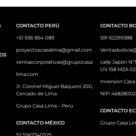
S
CONTACTO PERÚ
CONTACTO BO
+51 936 854 089
591 62299388
proyectoscasalima@gmail.com
Ventasbolivia
OS
ventascorporativas@grupocasa
calle Japón N°
UV 158 MZA 02
lima.com
Inversion Casa 
Jr. Coronel Miguel Baquero 200,
Cercado de Lima
NIP: 46828002
Grupo Casa Lima – Perú
CONTACTO E
CONTACTO MÉXICO
Grupo Casa Li
52 5567340525