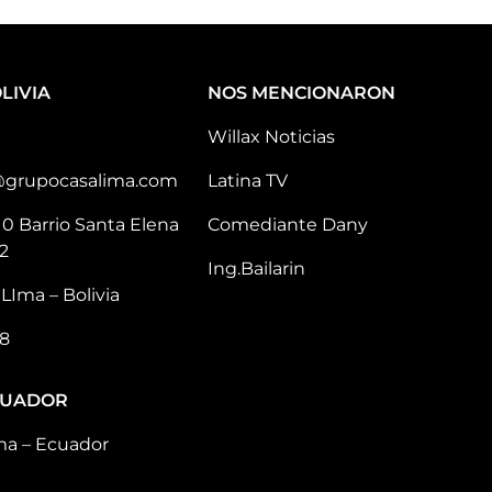
LIVIA
NOS MENCIONARON
Willax Noticias
@grupocasalima.com
Latina TV
10 Barrio Santa Elena
Comediante Dany
2
Ing.Bailarin
LIma – Bolivia
8
CUADOR
ma – Ecuador