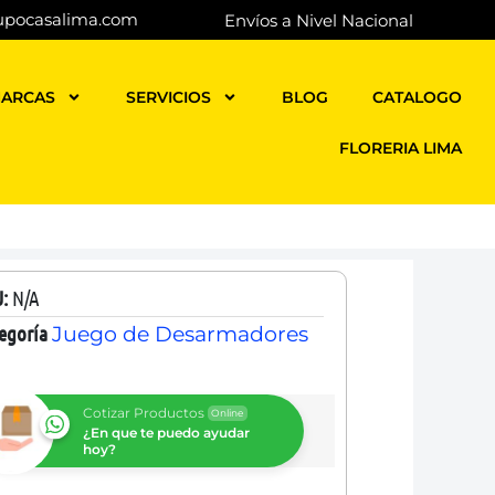
upocasalima.com
Envíos a Nivel Nacional
ARCAS
SERVICIOS
BLOG
CATALOGO
FLORERIA LIMA
U:
N/A
egoría
Juego de Desarmadores
Cotizar Productos
Online
¿En que te puedo ayudar
hoy?