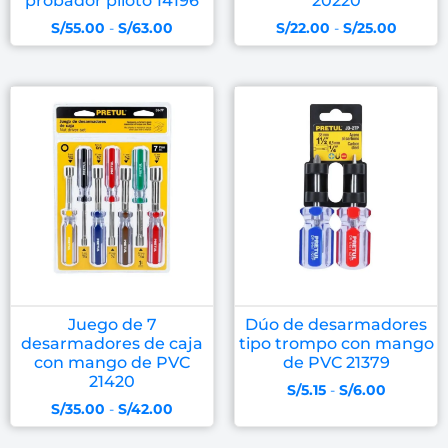
probador piloto 14196
20220
S/
55.00
-
S/
63.00
S/
22.00
-
S/
25.00
Juego de 7
Dúo de desarmadores
desarmadores de caja
tipo trompo con mango
con mango de PVC
de PVC 21379
21420
S/
5.15
-
S/
6.00
S/
35.00
-
S/
42.00