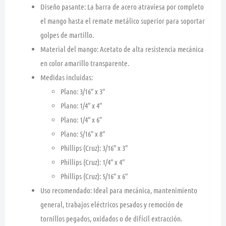
Diseño pasante:
La barra de acero atraviesa por completo
el mango hasta el remate metálico superior para soportar
golpes de martillo.
Material del mango:
Acetato de alta resistencia mecánica
en color amarillo transparente.
Medidas incluidas:
Plano:
3/16″ x 3″
Plano:
1/4″ x 4″
Plano:
1/4″ x 6″
Plano:
5/16″ x 8″
Phillips (Cruz):
3/16″ x 3″
Phillips (Cruz):
1/4″ x 4″
Phillips (Cruz):
5/16″ x 6″
Uso recomendado:
Ideal para mecánica, mantenimiento
general, trabajos eléctricos pesados y remoción de
tornillos pegados, oxidados o de difícil extracción.