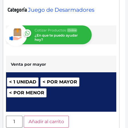
Categoría
Juego de Desarmadores
Cotizar Productos
Online
¿En que te puedo ayudar
hoy?
Venta por mayor
< 1 UNIDAD
< POR MAYOR
< POR MENOR
Añadir al carrito