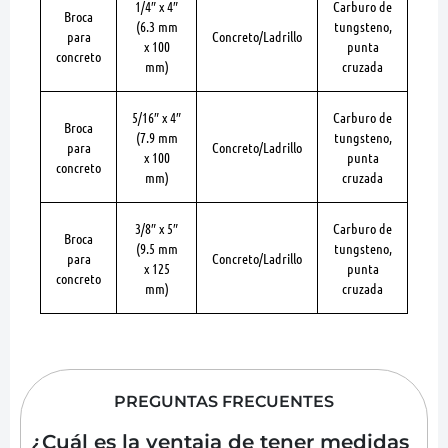
1/4″ x 4″
Carburo de
Broca
(6.3 mm
tungsteno,
para
Concreto/Ladrillo
x 100
punta
concreto
mm)
cruzada
5/16″ x 4″
Carburo de
Broca
(7.9 mm
tungsteno,
para
Concreto/Ladrillo
x 100
punta
concreto
mm)
cruzada
3/8″ x 5″
Carburo de
Broca
(9.5 mm
tungsteno,
para
Concreto/Ladrillo
x 125
punta
concreto
mm)
cruzada
PREGUNTAS FRECUENTES
¿Cuál es la ventaja de tener medidas