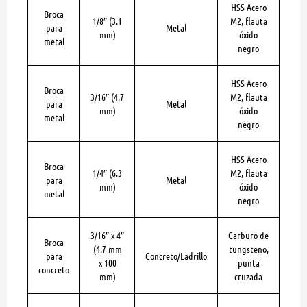
HSS Acero
Broca
1/8″
(3.1
M2, flauta
para
Metal
mm)
óxido
metal
negro
HSS Acero
Broca
3/16″
(4.7
M2, flauta
para
Metal
mm)
óxido
metal
negro
HSS Acero
Broca
1/4″
(6.3
M2, flauta
para
Metal
mm)
óxido
metal
negro
3/16″ x 4″
Carburo de
Broca
(4.7 mm
tungsteno,
para
Concreto/Ladrillo
x 100
punta
concreto
mm)
cruzada