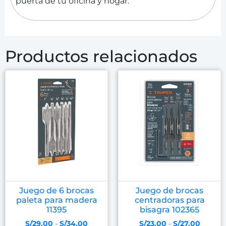
puerta de tu oficina y hogar.
Productos relacionados
Juego de 6 brocas
Juego de brocas
paleta para madera
centradoras para
11395
bisagra 102365
S/
29.00
-
S/
34.00
S/
23.00
-
S/
27.00