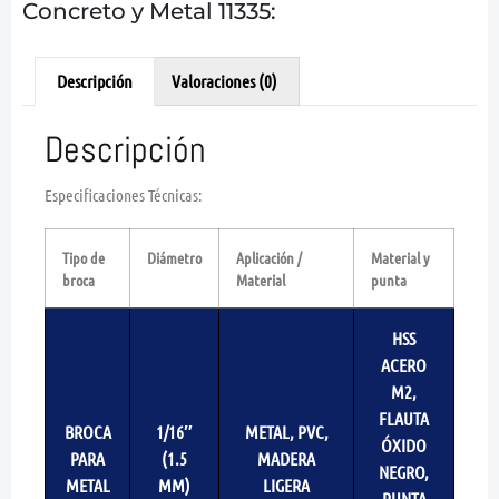
Concreto y Metal 11335:
Descripción
Valoraciones (0)
Descripción
Especificaciones Técnicas:
Tipo de
Diámetro
Aplicación /
Material y
broca
Material
punta
HSS
ACERO
M2,
FLAUTA
BROCA
1/16″
METAL, PVC,
ÓXIDO
PARA
(1.5
MADERA
NEGRO,
METAL
MM)
LIGERA
PUNTA