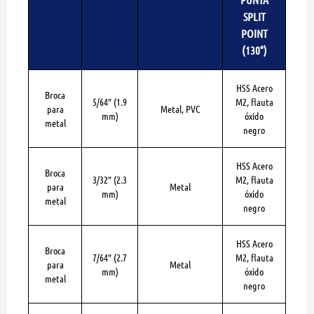
SPLIT
POINT
(130°)
HSS Acero
Broca
5/64″
(1.9
M2, flauta
para
Metal, PVC
mm)
óxido
metal
negro
HSS Acero
Broca
3/32″
(2.3
M2, flauta
para
Metal
mm)
óxido
metal
negro
HSS Acero
Broca
7/64″
(2.7
M2, flauta
para
Metal
mm)
óxido
metal
negro