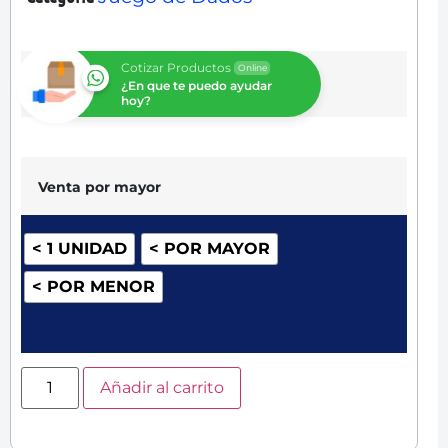
Cotizar Productos
Online
¿En que te puedo ayudar
hoy?
Venta por mayor
< 1 UNIDAD
< POR MAYOR
< POR MENOR
Añadir al carrito