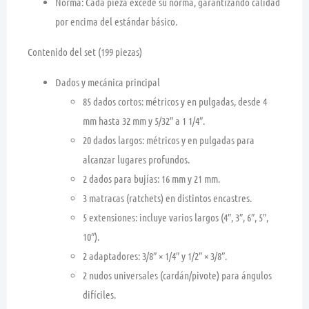
Norma:
Cada pieza
excede su norma
, garantizando calidad
por encima del estándar básico.
Contenido del set (199 piezas)
Dados y mecánica principal
85 dados cortos:
métricos y en pulgadas, desde
4
mm hasta 32 mm
y
5/32″ a 1 1/4″
.
20 dados largos:
métricos y en pulgadas para
alcanzar lugares profundos.
2 dados para bujías:
16 mm y 21 mm
.
3 matracas (ratchets)
en distintos encastres.
5 extensiones:
incluye varios largos (4″, 3″, 6″, 5″,
10″).
2 adaptadores:
3/8″ × 1/4″
y
1/2″ × 3/8″
.
2 nudos universales
(cardán/pivote) para ángulos
difíciles.