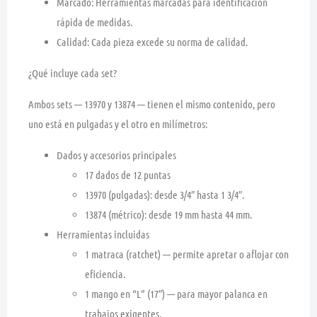
Marcado:
Herramientas marcadas para
identificación
rápida de medidas
.
Calidad:
Cada pieza
excede su norma
de calidad.
¿Qué incluye cada set?
Ambos sets —
13970
y
13874
— tienen el
mismo contenido
, pero
uno está en
pulgadas
y el otro en
milímetros
:
Dados y accesorios principales
17 dados de 12 puntas
13970 (pulgadas):
desde
3/4″ hasta 1 3/4″
.
13874 (métrico):
desde
19 mm hasta 44 mm
.
Herramientas incluidas
1 matraca (ratchet)
— permite apretar o aflojar con
eficiencia.
1 mango en “L” (17″)
— para mayor palanca en
trabajos exigentes.