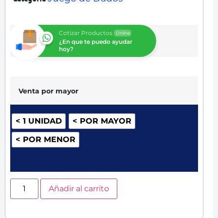
Cotizar Productos
Online
¿En que te puedo ayudar
hoy?
Venta por mayor
< 1 UNIDAD
< POR MAYOR
< POR MENOR
Añadir al carrito