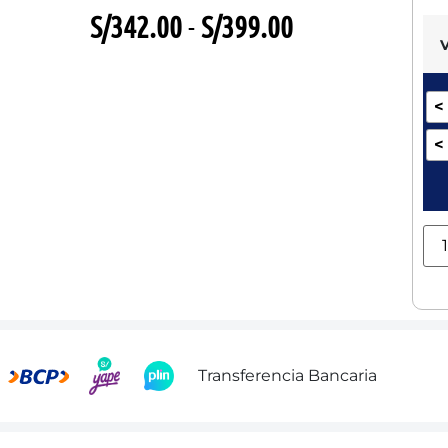
S/
342.00
-
S/
399.00
<
<
Transferencia Bancaria