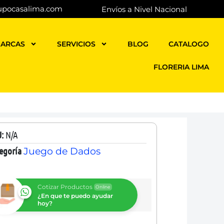
upocasalima.com
Envíos a Nivel Nacional
ARCAS
SERVICIOS
BLOG
CATALOGO
FLORERIA LIMA
U:
N/A
egoría
Juego de Dados
Cotizar Productos
Online
¿En que te puedo ayudar
hoy?