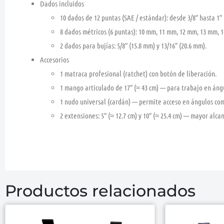
Dados incluidos
10 dados de 12 puntas (SAE / estándar):
desde
3/8″ hasta 1″
8 dados métricos (6 puntas):
10 mm, 11 mm, 12 mm, 13 mm, 
2 dados para bujías:
5/8″ (15.8 mm)
y
13/16″ (20.6 mm).
Accesorios
1 matraca profesional (ratchet)
con botón de liberación.
1 mango articulado de 17″ (≈ 43 cm)
— para trabajo en ángul
1 nudo universal (cardán)
— permite acceso en ángulos com
2 extensiones:
5″ (≈ 12.7 cm)
y
10″ (≈ 25.4 cm)
— mayor alcanc
Productos relacionados