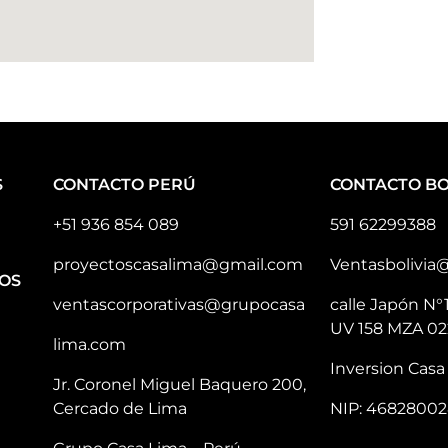
S
CONTACTO PERÚ
CONTACTO BO
+51 936 854 089
591 62299388
proyectoscasalima@gmail.com
Ventasbolivia
OS
ventascorporativas@grupocasa
calle Japón N°
UV 158 MZA 02
lima.com
Inversion Casa 
Jr. Coronel Miguel Baquero 200,
Cercado de Lima
NIP: 46828002