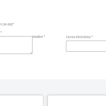
IT-CJH-IND”
n
*
Nombre
*
Correo electrónico
*