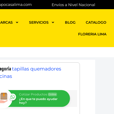
upocasalima.com
Envíos a Nivel Nacional
ARCAS
SERVICIOS
BLOG
CATALOGO
FLORERIA LIMA
egoría
tapillas quemadores
cinas
Cotizar Productos
Online
¿En que te puedo ayudar
hoy?