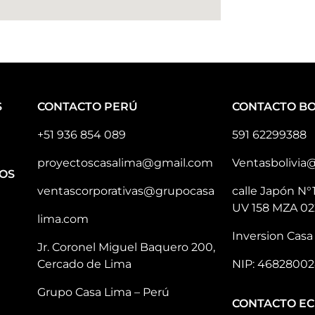
S
CONTACTO PERÚ
CONTACTO BO
+51 936 854 089
591 62299388
proyectoscasalima@gmail.com
Ventasbolivia
OS
ventascorporativas@grupocasa
calle Japón N°
UV 158 MZA 02
lima.com
Inversion Casa 
Jr. Coronel Miguel Baquero 200,
Cercado de Lima
NIP: 46828002
Grupo Casa Lima – Perú
CONTACTO E