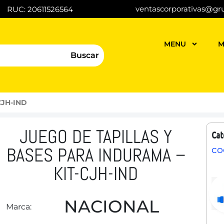
ventascorporativas@gr
RUC: 20611526564
MENU
M
Buscar
CJH-IND
JUEGO DE TAPILLAS Y
Cat
BASES PARA INDURAMA –
co
KIT-CJH-IND
NACIONAL
Marca: