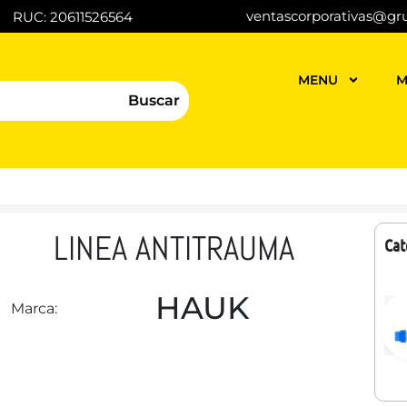
ventascorporativas@gr
RUC: 20611526564
MENU
M
Buscar
LINEA ANTITRAUMA
Cat
HAUK
Marca: