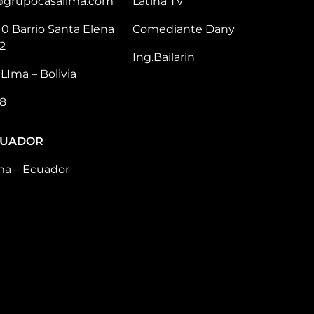
@grupocasalima.com
Latina TV
10 Barrio Santa Elena
Comediante Dany
2
Ing.Bailarin
LIma – Bolivia
8
CUADOR
ma – Ecuador