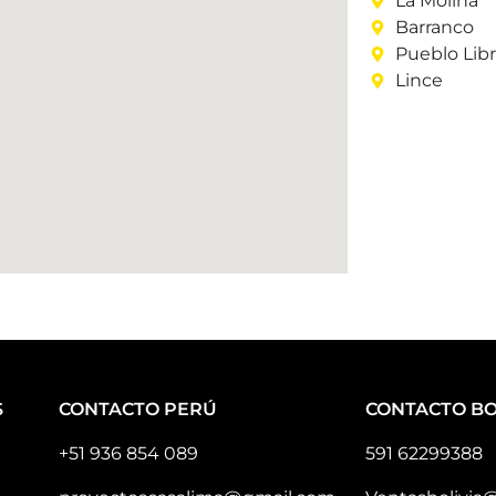
La Molina
Barranco
Pueblo Lib
Lince
S
CONTACTO PERÚ
CONTACTO BO
+51 936 854 089
591 62299388