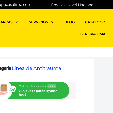
upocasalima.com
Envíos a Nivel Nacional
ARCAS
SERVICIOS
BLOG
CATALOGO
FLORERIA LIMA
egoría
Linea de Antitrauma
Cotizar Productos
Online
¿En que te puedo ayudar
hoy?