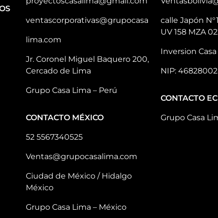
proyectoscasalima@gmail.com
Ventasbolivia
OS
ventascorporativas@grupocasa
calle Japón N°
UV 158 MZA 02
lima.com
Inversion Casa 
Jr. Coronel Miguel Baquero 200,
Cercado de Lima
NIP: 46828002
Grupo Casa Lima – Perú
CONTACTO E
CONTACTO MÉXICO
Grupo Casa Li
52 5567340525
Ventas@grupocasalima.com
Ciudad de México / Hidalgo
México
Grupo Casa Lima – México