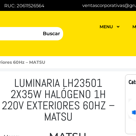
ventascorporativas@gr
RUC: 20611526564
MENU
M
Buscar
riores 60Hz – MATSU
LUMINARIA LH23501
Cat
2X35W HALÓGENO 1H
220V EXTERIORES 60HZ –
MATSU