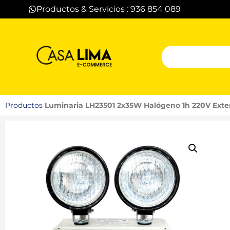
Productos & Servicios : 936 854 089
Productos
Luminaria LH23501 2x35W Halógeno 1h 220V Exte