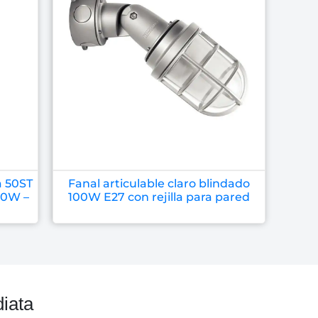
a 50ST
Fanal articulable claro blindado
50W –
100W E27 con rejilla para pared
iata