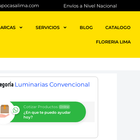
upocasalima.com
Envíos a Nivel Nacional
ARCAS
SERVICIOS
BLOG
CATALOGO
FLORERIA LIMA
egoría
Luminarias Convencional
Cotizar Productos
Online
¿En que te puedo ayudar
hoy?