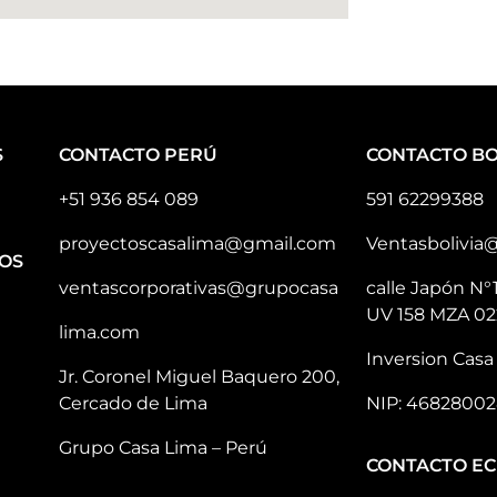
S
CONTACTO PERÚ
CONTACTO BO
+51 936 854 089
591 62299388
proyectoscasalima@gmail.com
Ventasbolivia
OS
ventascorporativas@grupocasa
calle Japón N°
UV 158 MZA 02
lima.com
Inversion Casa 
Jr. Coronel Miguel Baquero 200,
Cercado de Lima
NIP: 46828002
Grupo Casa Lima – Perú
CONTACTO E