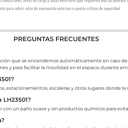
 industriales, áreas de carga y zonas exteriores que requieren una luz potente
te para cubrir rutas de evacuación externas o puntos críticos de seguridad.
PREGUNTAS FRECUENTES
nación que se encendemos automáticamente en caso de in
s y para facilitar la movilidad en el espacio durante em
3501?
os, estacionamientos, escaleras y otros lugares donde la s
a LH23501?
 con un paño suave y sin productos químicos para evitar 
a?