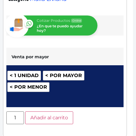
Cotizar Productos
Online
¿En que te puedo ayudar
hoy?
Venta por mayor
< 1 UNIDAD
< POR MAYOR
< POR MENOR
Añadir al carrito