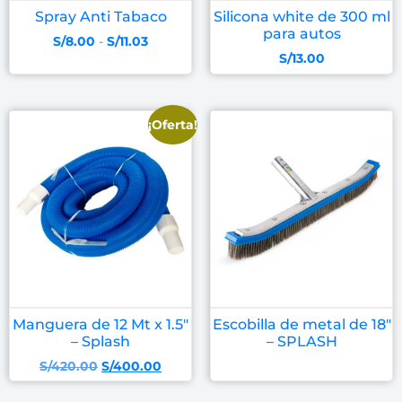
Spray Anti Tabaco
Silicona white de 300 ml
para autos
S/
8.00
-
S/
11.03
S/
13.00
¡Oferta!
Manguera de 12 Mt x 1.5″
Escobilla de metal de 18″
– Splash
– SPLASH
S/
420.00
S/
400.00