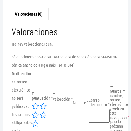
Valoraciones (0)
Valoraciones
No hay valoraciones aún.
Sé el primero en valorar “Manguera de conexión para SAMSUNG
cónica ancha de 8 Kg a más – MTB-004”
Tu dirección
de correo
electrónico
Guarda mi
Tu
Tu
nombre,
no será
puntuación
*
valoración
*
correo
Correo
Nombre
*
electrónico
electrónico
*
publicada.
y web en
este
Los campos
navegador
para la
obligatorios
próxima
vez que
están