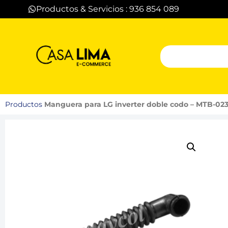
Productos & Servicios : 936 854 089
Productos
Manguera para LG inverter doble codo – MTB-02