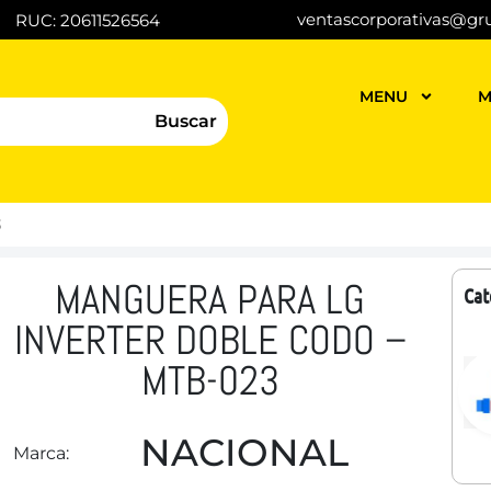
ventascorporativas@gr
RUC: 20611526564
MENU
M
Buscar
3
MANGUERA PARA LG
Cat
INVERTER DOBLE CODO –
MTB-023
NACIONAL
Marca: