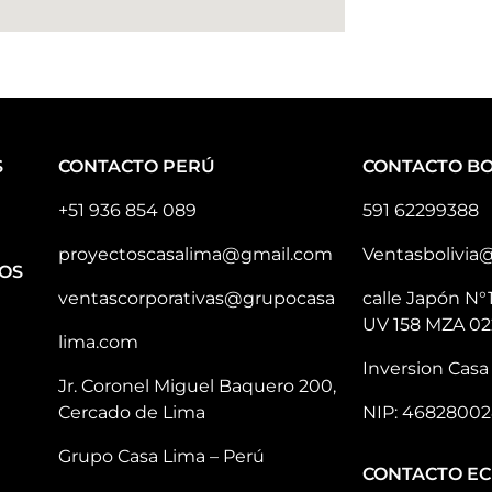
S
CONTACTO PERÚ
CONTACTO BO
+51 936 854 089
591 62299388
proyectoscasalima@gmail.com
Ventasbolivia
OS
ventascorporativas@grupocasa
calle Japón N°
UV 158 MZA 02
lima.com
Inversion Casa 
Jr. Coronel Miguel Baquero 200,
Cercado de Lima
NIP: 46828002
Grupo Casa Lima – Perú
CONTACTO E