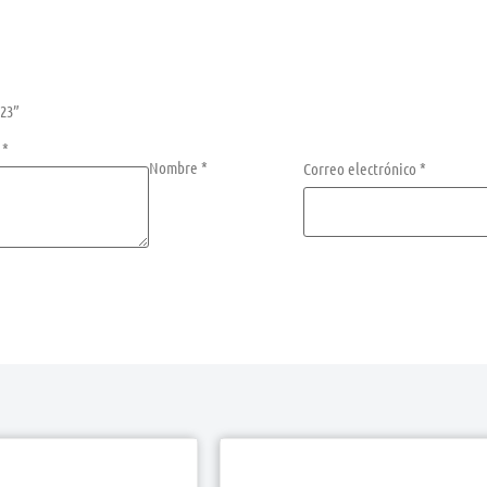
023”
n
*
Nombre
*
Correo electrónico
*