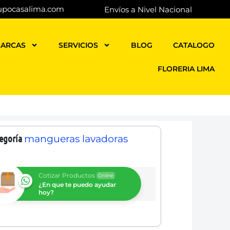
upocasalima.com
Envíos a Nivel Nacional
ARCAS
SERVICIOS
BLOG
CATALOGO
FLORERIA LIMA
egoría
mangueras lavadoras
Cotizar Productos
Online
¿En que te puedo ayudar
hoy?