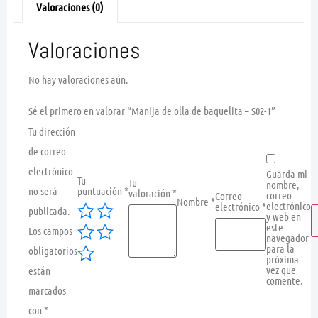
Valoraciones (0)
Valoraciones
No hay valoraciones aún.
Sé el primero en valorar “Manija de olla de baquelita – S02-1”
Tu dirección
de correo
electrónico
Guarda mi
Tu
Tu
nombre,
no será
puntuación
*
valoración
*
correo
Correo
Nombre
*
electrónico
electrónico
*
publicada.
y web en
este
Los campos
navegador
para la
obligatorios
próxima
vez que
están
comente.
marcados
con
*