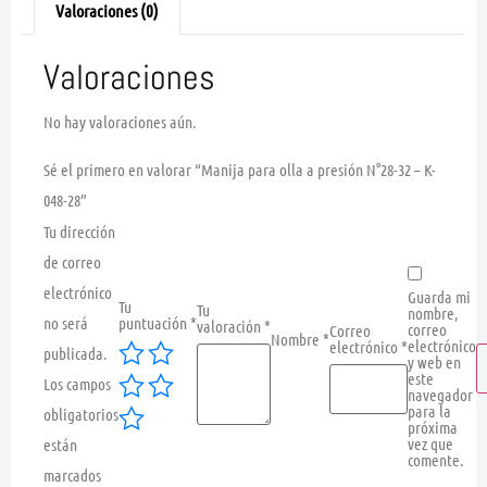
Valoraciones (0)
Valoraciones
No hay valoraciones aún.
Sé el primero en valorar “Manija para olla a presión N°28-32 – K-
048-28”
Tu dirección
de correo
electrónico
Guarda mi
Tu
Tu
nombre,
no será
puntuación
*
valoración
*
correo
Correo
Nombre
*
electrónico
electrónico
*
publicada.
y web en
este
Los campos
navegador
para la
obligatorios
próxima
vez que
están
comente.
marcados