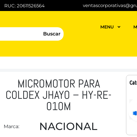
ventascorporativas@gr
RUC: 20611526564
MENU
M
Buscar
MICROMOTOR PARA
Cat
COLDEX JHAYO – HY-RE-
010M
NACIONAL
Marca: