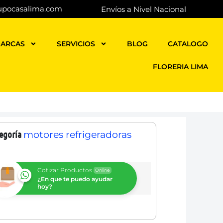
upocasalima.com
Envíos a Nivel Nacional
ARCAS
SERVICIOS
BLOG
CATALOGO
FLORERIA LIMA
egoría
motores refrigeradoras
Cotizar Productos
Online
¿En que te puedo ayudar
hoy?