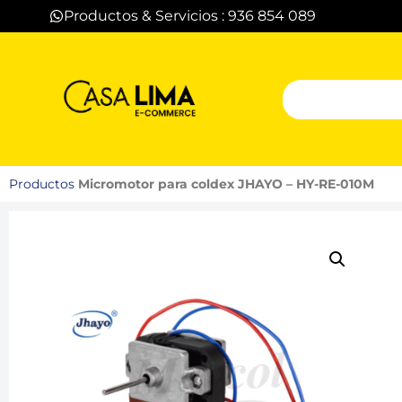
Productos & Servicios : 936 854 089
Productos
Micromotor para coldex JHAYO – HY-RE-010M