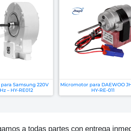
 para Samsung 220V
Micromotor para DAEWOO J
Hz – HY-RE012
HY-RE-011
gamos a todas partes con entrega inmed