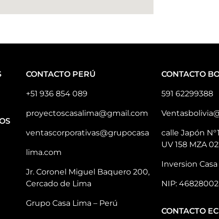
S
CONTACTO PERÚ
CONTACTO BO
+51 936 854 089
591 62299388
proyectoscasalima@gmail.com
Ventasbolivia
OS
ventascorporativas@grupocasa
calle Japón N°
UV 158 MZA 02
lima.com
Inversion Casa 
Jr. Coronel Miguel Baquero 200,
Cercado de Lima
NIP: 46828002
Grupo Casa Lima – Perú
CONTACTO E