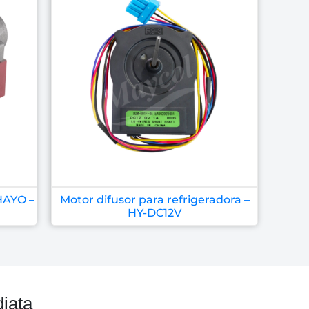
HAYO –
Motor difusor para refrigeradora –
HY-DC12V
iata