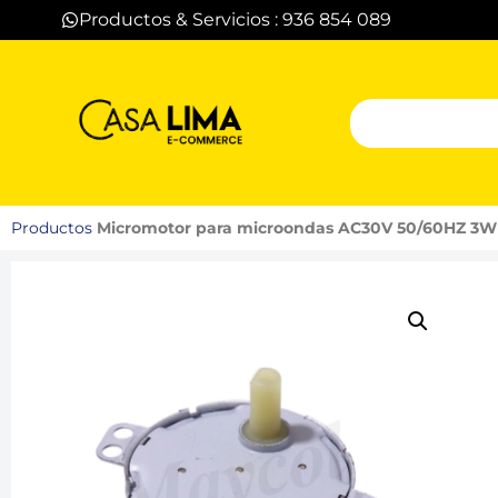
Productos & Servicios : 936 854 089
Productos
Micromotor para microondas AC30V 50/60HZ 3W