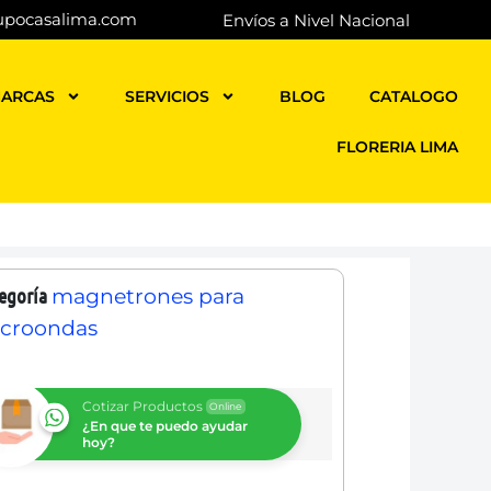
upocasalima.com
Envíos a Nivel Nacional
ARCAS
SERVICIOS
BLOG
CATALOGO
FLORERIA LIMA
egoría
magnetrones para
croondas
Cotizar Productos
Online
¿En que te puedo ayudar
hoy?