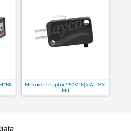
2M286
Microinterruptor 250V 16(4)A – HY-
MI1
iata