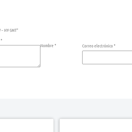
W – HY-SMT”
n
*
Nombre
*
Correo electrónico
*