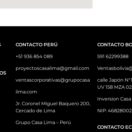
S
CONTACTO PERÚ
CONTACTO BO
+51 936 854 089
591 62299388
proyectoscasalima@gmail.com
Ventasbolivia
OS
ventascorporativas@grupocasa
calle Japón N°
UV 158 MZA 02
lima.com
Inversion Casa 
Jr. Coronel Miguel Baquero 200,
Cercado de Lima
NIP: 46828002
Grupo Casa Lima – Perú
CONTACTO E