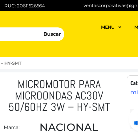
ventascorporativas@gr
RUC: 20611526564
MENU
M
Buscar
 – HY-SMT
MICROMOTOR PARA
Cat
MICROONDAS AC30V
mi
50/60HZ 3W – HY-SMT
NACIONAL
Marca: