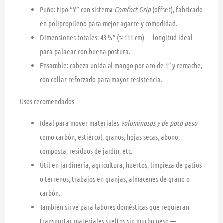
Puño:
tipo “Y” con sistema
Comfort Grip
(offset), fabricado
en polipropileno para mejor agarre y comodidad.
Dimensiones totales:
43 ¾″ (≈ 111 cm)
— longitud ideal
para palaear con buena postura.
Ensamble:
cabeza unida al mango por aro de 1″ y remache,
con collar reforzado para mayor resistencia.
Usos recomendados
Ideal para mover materiales
voluminosos y de poco peso
como carbón, estiércol, granos, hojas secas, abono,
composta, residuos de jardín, etc.
Útil en jardinería, agricultura, huertos, limpieza de patios
o terrenos, trabajos en granjas, almacenes de grano o
carbón.
También sirve para labores domésticas que requieran
transportar materiales sueltos sin mucho peso —