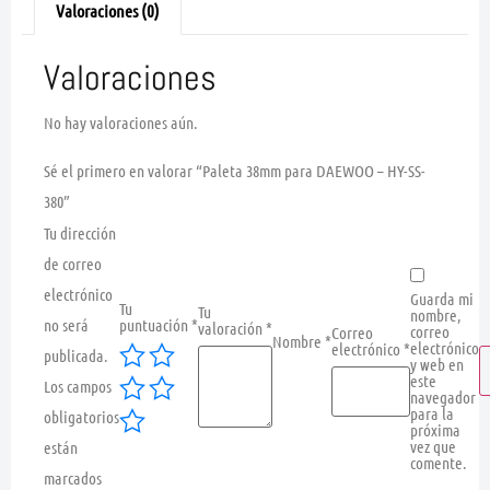
Valoraciones (0)
Valoraciones
No hay valoraciones aún.
Sé el primero en valorar “Paleta 38mm para DAEWOO – HY-SS-
380”
Tu dirección
de correo
electrónico
Guarda mi
Tu
Tu
nombre,
no será
puntuación
*
valoración
*
correo
Correo
Nombre
*
electrónico
electrónico
*
publicada.
y web en
este
Los campos
navegador
para la
obligatorios
próxima
vez que
están
comente.
marcados