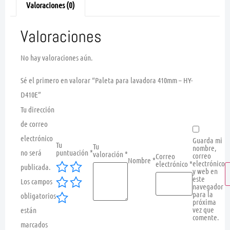
Valoraciones (0)
Valoraciones
No hay valoraciones aún.
Sé el primero en valorar “Paleta para lavadora 410mm – HY-
D410E”
Tu dirección
de correo
electrónico
Guarda mi
Tu
Tu
nombre,
no será
puntuación
*
valoración
*
correo
Correo
Nombre
*
electrónico
electrónico
*
publicada.
y web en
este
Los campos
navegador
para la
obligatorios
próxima
vez que
están
comente.
marcados