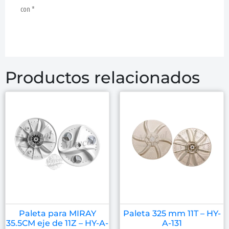
con
*
Productos relacionados
Paleta para MIRAY
Paleta 325 mm 11T – HY-
35.5CM eje de 11Z – HY-A-
A-131