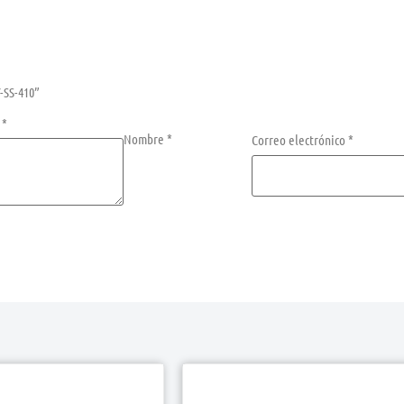
-SS-410”
n
*
Nombre
*
Correo electrónico
*