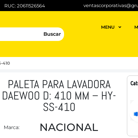
ventascorporativas@gr
RUC: 20611526564
MENU
M
Buscar
S-410
PALETA PARA LAVADORA
Cat
DAEWOO D: 410 MM – HY-
SS-410
NACIONAL
Marca: