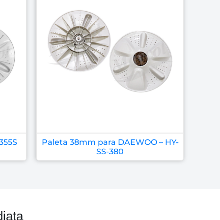
D355S
Paleta 38mm para DAEWOO – HY-
SS-380
iata