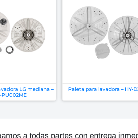
lavadora LG mediana –
Paleta para lavadora – HY-
-PU002ME
gamos a todas partes con entrega inmed