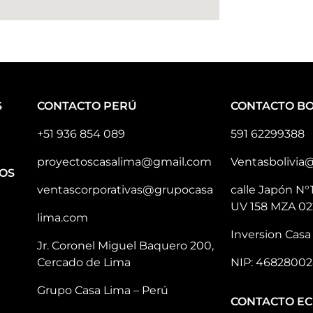
S
CONTACTO PERÚ
CONTACTO BO
+51 936 854 089
591 62299388
proyectoscasalima@gmail.com
Ventasbolivia
OS
ventascorporativas@grupocasa
calle Japón N°
UV 158 MZA 02
lima.com
Inversion Casa 
Jr. Coronel Miguel Baquero 200,
Cercado de Lima
NIP: 46828002
Grupo Casa Lima – Perú
CONTACTO E