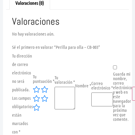
Valoraciones (0)
Valoraciones
No hay valoraciones aún.
Sé el primero en valorar “Perilla para olla – CB-003”
Tu dirección
de correo
electrónico
Guarda mi
Tu
Tu
nombre,
no será
puntuación
*
valoración
*
correo
Correo
Nombre
*
electrónico
electrónico
*
publicada.
y web en
este
Los campos
navegador
para la
obligatorios
próxima
vez que
están
comente.
marcados
con
*