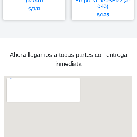
(A-041)
Empotrable 2SERV (A-
043)
S/
3.13
S/
1.25
Ahora llegamos a todas partes con entrega
inmediata