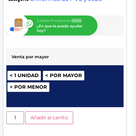
Cotizar Productos
Online
¿En que te puedo ayudar
hoy?
Venta por mayor
< 1 UNIDAD
< POR MAYOR
< POR MENOR
Añadir al carrito