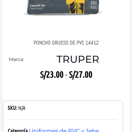
PONCHO GRUESO DE PVC 14412
TRUPER
Marca:
S/
23.00
-
S/
27.00
SKU:
N/A
Categoría
Uniformes de PVC y Jebe