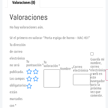
Valoraciones (0)
Valoraciones
No hay valoraciones aún.
Sé el primero en valorar “Porta espiga de horno – NAC-451”
Tu dirección
de correo
electrónico
Guarda mi
Tu
Tu
nombre,
no será
puntuación
*
valoración
*
correo
Correo
Nombre
*
electrónico
electrónico
*
publicada.
y web en
este
Los campos
navegador
para la
obligatorios
próxima
vez que
están
comente.
marcados
con
*