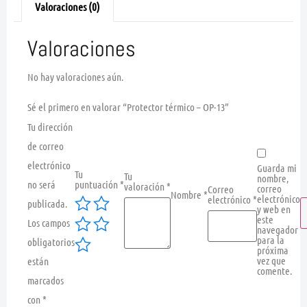
Valoraciones (0)
Valoraciones
No hay valoraciones aún.
Sé el primero en valorar “Protector térmico – OP-13”
Tu dirección
de correo
electrónico
Guarda mi
Tu
Tu
nombre,
no será
puntuación
*
valoración
*
correo
Correo
Nombre
*
electrónico
electrónico
*
publicada.
y web en
este
Los campos
navegador
para la
obligatorios
próxima
vez que
están
comente.
marcados
con
*