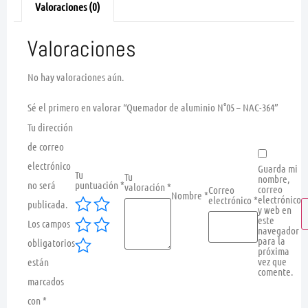
Valoraciones (0)
Valoraciones
No hay valoraciones aún.
Sé el primero en valorar “Quemador de aluminio N°05 – NAC-364”
Tu dirección
de correo
electrónico
Guarda mi
Tu
Tu
nombre,
no será
puntuación
*
valoración
*
correo
Correo
Nombre
*
electrónico
electrónico
*
publicada.
y web en
este
Los campos
navegador
para la
obligatorios
próxima
vez que
están
comente.
marcados
con
*