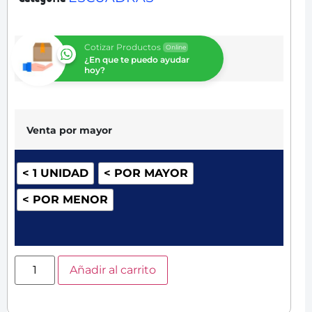
Cotizar Productos
Online
¿En que te puedo ayudar
hoy?
Venta por mayor
< 1 UNIDAD
< POR MAYOR
< POR MENOR
Añadir al carrito