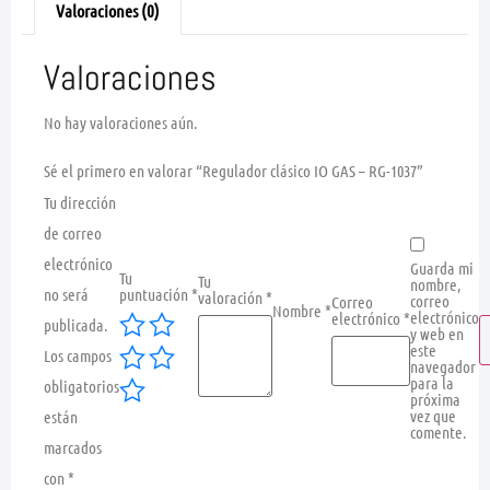
Valoraciones (0)
Valoraciones
No hay valoraciones aún.
Sé el primero en valorar “Regulador clásico IO GAS – RG-1037”
Tu dirección
de correo
electrónico
Guarda mi
Tu
Tu
nombre,
no será
puntuación
*
valoración
*
correo
Correo
Nombre
*
electrónico
electrónico
*
publicada.
y web en
este
Los campos
navegador
para la
obligatorios
próxima
vez que
están
comente.
marcados
con
*