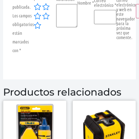
correo
Correo
Nombre
*
electrónico
electrónico
*
publicada.
y web en
este
Los campos
navegador
para la
obligatorios
próxima
vez que
están
comente.
marcados
con
*
Productos relacionados