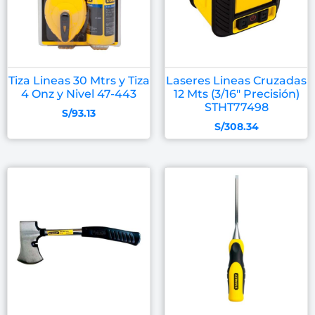
Tiza Lineas 30 Mtrs y Tiza
Laseres Lineas Cruzadas
4 Onz y Nivel 47-443
12 Mts (3/16″ Precisión)
STHT77498
S/
93.13
S/
308.34