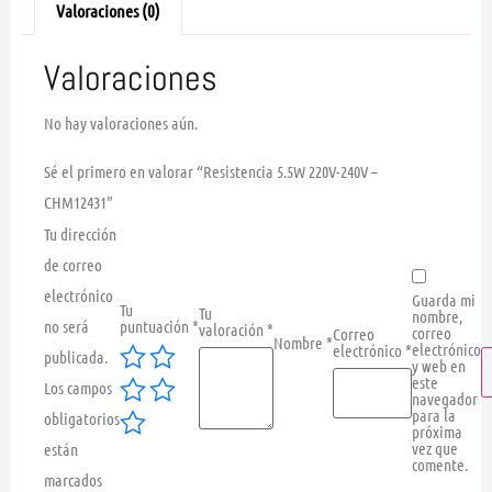
Valoraciones (0)
Valoraciones
No hay valoraciones aún.
Sé el primero en valorar “Resistencia 5.5W 220V-240V –
CHM12431”
Tu dirección
de correo
electrónico
Guarda mi
Tu
Tu
nombre,
no será
puntuación
*
valoración
*
correo
Correo
Nombre
*
electrónico
electrónico
*
publicada.
y web en
este
Los campos
navegador
para la
obligatorios
próxima
vez que
están
comente.
marcados