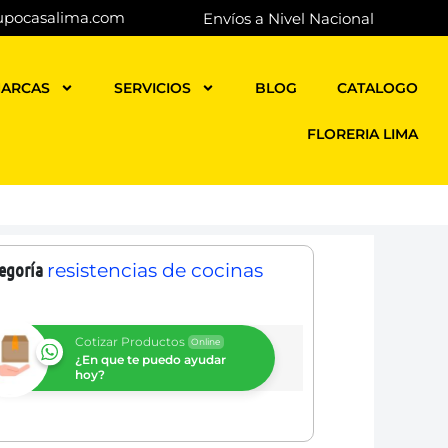
upocasalima.com
Envíos a Nivel Nacional
ARCAS
SERVICIOS
BLOG
CATALOGO
FLORERIA LIMA
egoría
resistencias de cocinas
Cotizar Productos
Online
¿En que te puedo ayudar
hoy?