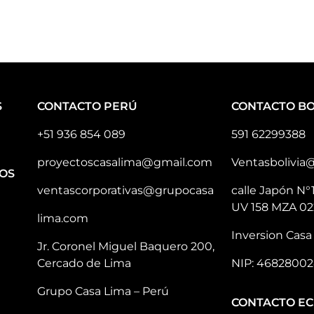
S
CONTACTO PERÚ
CONTACTO BO
+51 936 854 089
591 62299388
proyectoscasalima@gmail.com
Ventasbolivia
OS
ventascorporativas@grupocasa
calle Japón N°
UV 158 MZA 02
lima.com
Inversion Casa 
Jr. Coronel Miguel Baquero 200,
Cercado de Lima
NIP: 46828002
Grupo Casa Lima – Perú
CONTACTO E