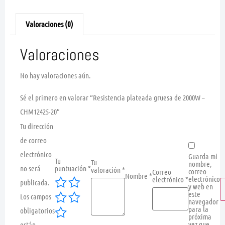
Valoraciones (0)
Valoraciones
No hay valoraciones aún.
Sé el primero en valorar “Resistencia plateada gruesa de 2000W –
CHM12425-20”
Tu dirección
de correo
electrónico
Guarda mi
Tu
Tu
nombre,
no será
puntuación
*
valoración
*
correo
Correo
Nombre
*
electrónico
electrónico
*
publicada.
y web en
este
Los campos
navegador
para la
obligatorios
próxima
vez que
están