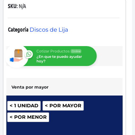
SKU:
N/A
Categoría
Discos de Lija
Cotizar Productos
Online
¿En que te puedo ayudar
hoy?
Venta por mayor
< 1 UNIDAD
< POR MAYOR
< POR MENOR