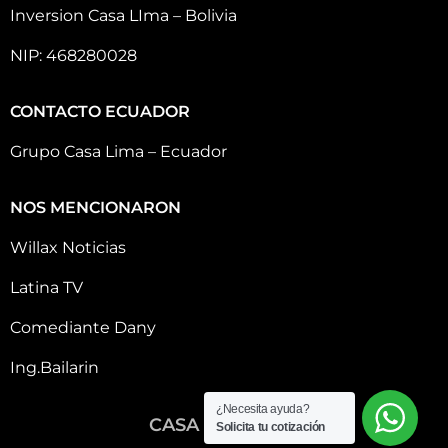
Inversion Casa LIma – Bolivia
NIP: 468280028
CONTACTO ECUADOR
Grupo Casa Lima – Ecuador
NOS MENCIONARON
Willax Noticias
Latina TV
Comediante Dany
Ing.Bailarin
¿Necesita ayuda?
CASA LIMA 2026
Solicita tu cotización