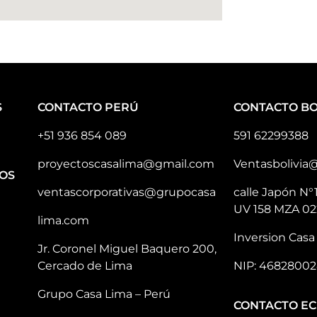
S
CONTACTO PERÚ
CONTACTO BO
+51 936 854 089
591 62299388
proyectoscasalima@gmail.com
Ventasbolivia
OS
ventascorporativas@grupocasa
calle Japón N°
UV 158 MZA 02
lima.com
Inversion Casa 
Jr. Coronel Miguel Baquero 200,
Cercado de Lima
NIP: 46828002
Grupo Casa Lima – Perú
CONTACTO E