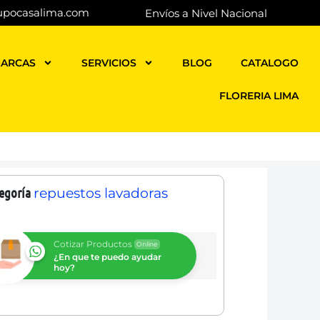
upocasalima.com
Envíos a Nivel Nacional
ARCAS
SERVICIOS
BLOG
CATALOGO
FLORERIA LIMA
egoría
repuestos lavadoras
Cotizar Productos
Online
¿En que te puedo ayudar
hoy?