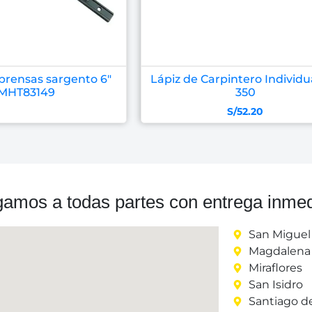
prensas sargento 6″
Lápiz de Carpintero Individu
MHT83149
350
S/
52.20
gamos a todas partes con entrega inmed
San Miguel
Magdalena 
Miraflores
San Isidro
Santiago d