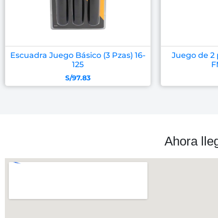
Escuadra Juego Básico (3 Pzas) 16-
Juego de 2 
125
F
S/
97.83
Ahora lle