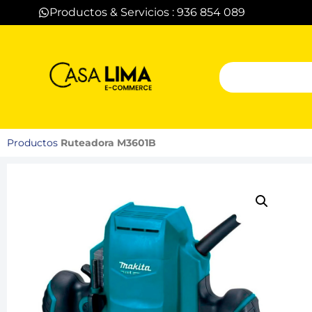
Productos & Servicios : 936 854 089
Productos
Ruteadora M3601B