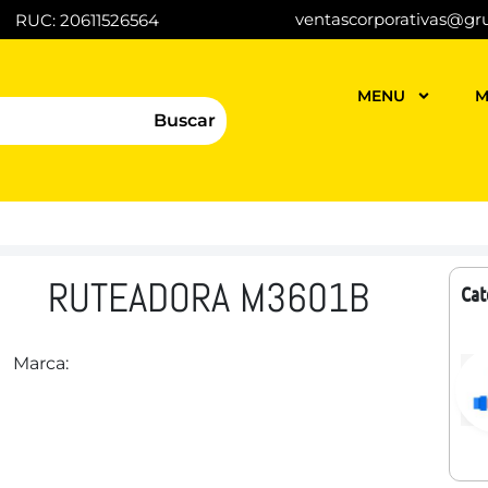
ventascorporativas@gr
RUC: 20611526564
MENU
M
Buscar
RUTEADORA M3601B
Cat
Marca: