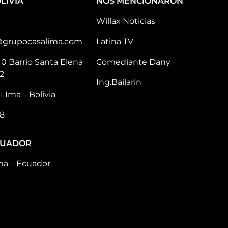
LIVIA
NOS MENCIONARON
Willax Noticias
@grupocasalima.com
Latina TV
10 Barrio Santa Elena
Comediante Dany
2
Ing.Bailarin
LIma – Bolivia
8
CUADOR
ma – Ecuador