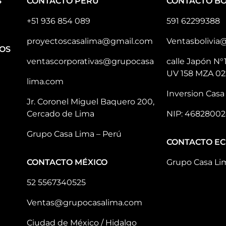
S
CONTACTO PERÚ
CONTACTO BO
+51 936 854 089
591 62299388
proyectoscasalima@gmail.com
Ventasbolivia
OS
ventascorporativas@grupocasa
calle Japón N°
UV 158 MZA 02
lima.com
Inversion Casa 
Jr. Coronel Miguel Baquero 200,
Cercado de Lima
NIP: 46828002
Grupo Casa Lima – Perú
CONTACTO E
CONTACTO MÉXICO
Grupo Casa Li
52 5567340525
Ventas@grupocasalima.com
Ciudad de México / Hidalgo