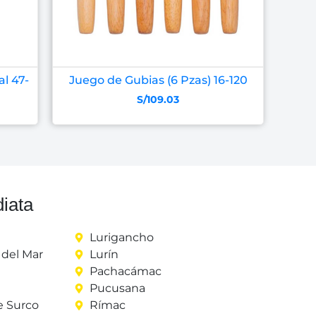
al 47-
Juego de Gubias (6 Pzas) 16-120
S/
109.03
iata
Lurigancho
del Mar
Lurín
Pachacámac
Pucusana
e Surco
Rímac