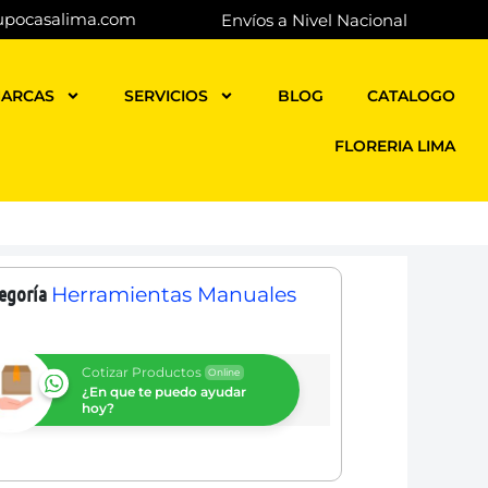
upocasalima.com
Envíos a Nivel Nacional
ARCAS
SERVICIOS
BLOG
CATALOGO
FLORERIA LIMA
egoría
Herramientas Manuales
Cotizar Productos
Online
¿En que te puedo ayudar
hoy?