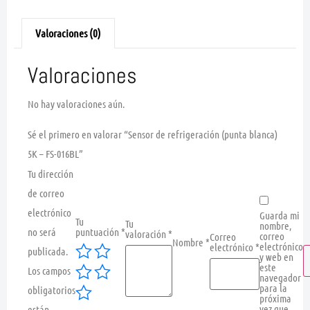
Valoraciones (0)
Valoraciones
No hay valoraciones aún.
Sé el primero en valorar “Sensor de refrigeración (punta blanca)
5K – FS-016BL”
Tu dirección
de correo
electrónico
Guarda mi
Tu
Tu
nombre,
no será
puntuación
*
valoración
*
correo
Correo
Nombre
*
electrónico
electrónico
*
publicada.
y web en
este
Los campos
navegador
para la
obligatorios
próxima
vez que
están