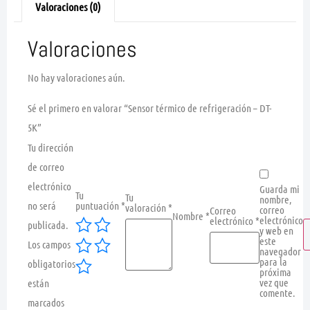
Valoraciones (0)
Valoraciones
No hay valoraciones aún.
Sé el primero en valorar “Sensor térmico de refrigeración – DT-
5K”
Tu dirección
de correo
electrónico
Guarda mi
Tu
Tu
nombre,
no será
puntuación
*
valoración
*
correo
Correo
Nombre
*
electrónico
electrónico
*
publicada.
y web en
este
Los campos
navegador
para la
obligatorios
próxima
vez que
están
comente.
marcados