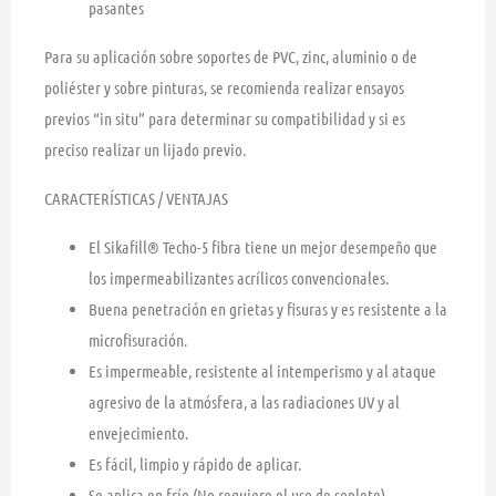
pasantes
Para su aplicación sobre soportes de PVC, zinc, aluminio o de
poliéster y sobre pinturas, se recomienda realizar ensayos
previos “in situ” para determinar su compatibilidad y si es
preciso realizar un lijado previo.
CARACTERÍSTICAS / VENTAJAS
El Sikafill® Techo-5 fibra tiene un mejor desempeño que
los impermeabilizantes acrílicos convencionales.
Buena penetración en grietas y fisuras y es resistente a la
microfisuración.
Es impermeable, resistente al intemperismo y al ataque
agresivo de la atmósfera, a las radiaciones UV y al
envejecimiento.
Es fácil, limpio y rápido de aplicar.
Se aplica en frío (No requiere el uso de soplete).