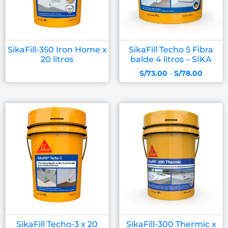
SikaFill-350 Iron Home x
SikaFill Techo 5 Fibra
20 litros
balde 4 litros – SIKA
S/
73.00
-
S/
78.00
SikaFill Techo-3 x 20
SikaFill-300 Thermic x