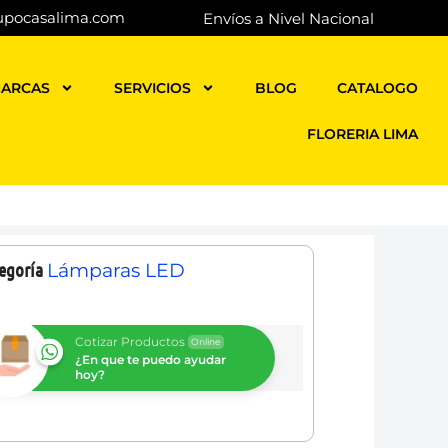
upocasalima.com
Envíos a Nivel Nacional
ARCAS
SERVICIOS
BLOG
CATALOGO
FLORERIA LIMA
egoría
Lámparas LED
Cotizar Productos
Online
¿En que te puedo ayudar
hoy?