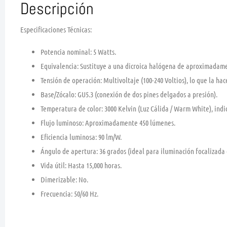
Descripción
Especificaciones Técnicas:
Potencia nominal:
5 Watts.
Equivalencia:
Sustituye a una dicroica halógena de aproximadam
Tensión de operación:
Multivoltaje (100-240 Voltios), lo que la ha
Base/Zócalo:
GU5.3 (conexión de dos pines delgados a presión).
Temperatura de color:
3000 Kelvin (Luz Cálida / Warm White), indi
Flujo luminoso:
Aproximadamente 450 lúmenes.
Eficiencia luminosa:
90 lm/W.
Ángulo de apertura:
36 grados (ideal para iluminación focalizada 
Vida útil:
Hasta 15,000 horas.
Dimerizable:
No.
Frecuencia:
50/60 Hz.