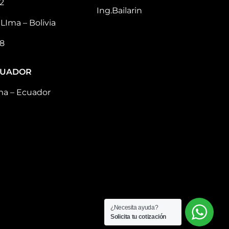
2
Ing.Bailarin
LIma – Bolivia
8
CUADOR
ma – Ecuador
¿Necesita ayuda?
Solicita tu cotización