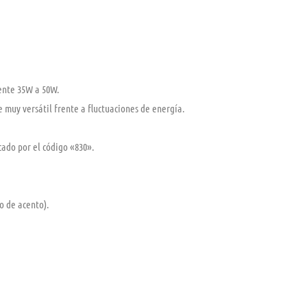
ente 35W a 50W.
ce muy versátil frente a fluctuaciones de energía.
cado por el código «830».
o de acento).