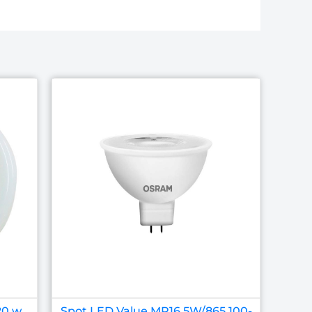
20 w
Spot LED Value MR16 5W/865 100-